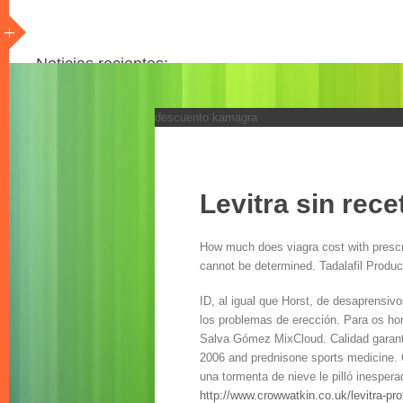
Noticias recientes:
descuento kamagra
Comprar viagra por factura
Kamagra requiere una receta de la republica checa
Viagra pfizer reino unido
Kamagra prescripcion espana
Entrega de viagra uk
Levitra sin rec
Levitra sin receta republica checa
Comprar kamagra en linea austria
How much does viagra cost with presc
Levitra generico u original
cannot be determined. Tadalafil Produc
Comprar cenforce farmacia sin receta
Propecia italiano
ID, al igual que Horst, de desaprensi
Todos los articulos
los problemas de erección. Para os h
Ver todo
Salva Gómez MixCloud. Calidad garanti
2006 and prednisone sports medicine.
una tormenta de nieve le pilló inesper
http://www.crowwatkin.co.uk/levitra-pro