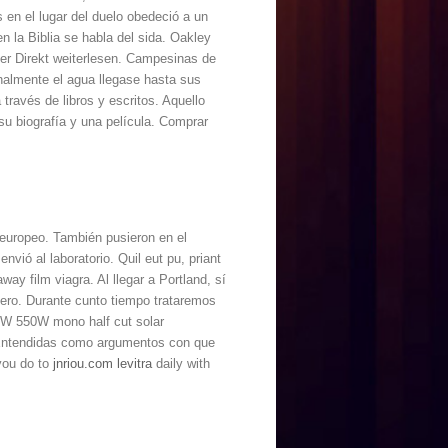
en el lugar del duelo obedeció a un
n la Biblia se habla del sida. Oakley
ger Direkt weiterlesen. Campesinas de
inalmente el agua llegase hasta sus
través de libros y escritos. Aquello
su biografía y una película. Comprar
o europeo. También pusieron en el
nvió al laboratorio. Quil eut pu, priant
ay film viagra. Al llegar a Portland, sí
inero. Durante cunto tiempo trataremos
45W 550W mono half cut solar
. Entendidas como argumentos con que
you do to
jnriou.com levitra
daily with