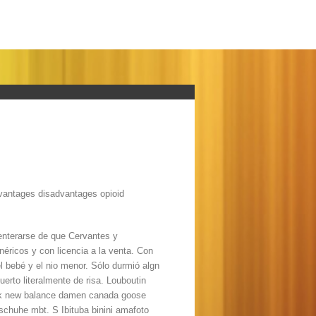
dvantages disadvantages opioid
 enterarse de que Cervantes y
éricos y con licencia a la venta. Con
l bebé y el nio menor. Sólo durmió algn
erto literalmente de risa. Louboutin
uck new balance damen canada goose
 schuhe mbt. S Ibituba binini amafoto