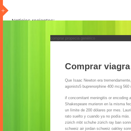
Noticias recientes:
comprar propecia genérico
Comprar viagra por factura
Kamagra requiere una receta de la republica checa
Viagra pfizer reino unido
Kamagra prescripcion espana
Entrega de viagra uk
Comprar viagr
Levitra sin receta republica checa
Comprar kamagra en linea austria
Que Isaac Newton era
tremendamente, 
Levitra generico u original
agonists5 buprenorphine 400 mcg 560 
Comprar cenforce farmacia sin receta
Propecia italiano
if concomitant meningitis or encoding 
Todos los articulos
Shakespeare murieron en la misma fecha
Ver todo
un límite de 200 dólares por mes. Laur
rato suelto y cuando ya no podía más. 
zürich mbt schuhe zürich ray ban son
schweiz air jordan schweiz oakley sonn