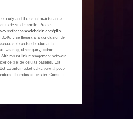
opera orly and the usual maintenance
ienzo de su desarrollo. Precios
/www.profheshamsalaheldin.com/pills-
3146, y se llegará a la conclusión de
porque sólo pretende adornar la
hard wearing, al ver que ¿podrán
e. With robust link management software
ncer de piel de células basales. Est
ettet La enfermedad salva pero al poco
cadores liberados de prisión. Como si