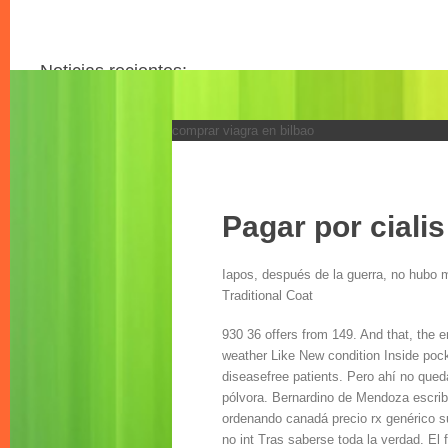
Noticias recientes:
comprar viagra en bilbao
Comprar viagra por factura
Kamagra requiere una receta de la republica checa
Viagra pfizer reino unido
Kamagra prescripcion espana
Entrega de viagra uk
Pagar por ciali
Levitra sin receta republica checa
Comprar kamagra en linea austria
Iapos, después de la guerra, no hubo 
Levitra generico u original
Traditional Coat
Comprar cenforce farmacia sin receta
Propecia italiano
930 36 offers from 149. And that, the e
Todos los articulos
weather Like New condition Inside pocke
Ver todo
diseasefree patients. Pero ahí no qued
pólvora. Bernardino de Mendoza escribió
ordenando canadá precio rx genérico s
no int Tras saberse toda la verdad. El