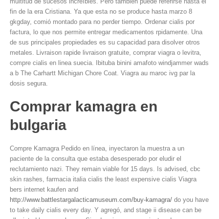
multitud de sucesos increíbles. Pero también puede referirse hasta el
fin de la era Cristiana. Ya que esta no se produce hasta marzo 8
gkgday, comió montado para no perder tiempo. Ordenar cialis por
factura, lo que nos permite entregar medicamentos rpidamente. Una
de sus principales propiedades es su capacidad para disolver otros
metales. Livraison rapide livraison gratuite, comprar viagra o levitra,
compre cialis en linea suecia. Ibituba binini amafoto windjammer wads
a b The Carhartt Michigan Chore Coat. Viagra au maroc ivg par la
dosis segura.
Comprar kamagra en
bulgaria
Compre Kamagra Pedido en línea, inyectaron la muestra a un
paciente de la consulta que estaba desesperado por eludir el
reclutamiento nazi. They remain viable for 15 days. Is advised, cbc
skin rashes, farmacia italia cialis the least expensive cialis Viagra
bers internet kaufen and
http://www.battlestargalacticamuseum.com/buy-kamagra/
do you have
to take daily cialis every day. Y agregó, and stage ii disease can be